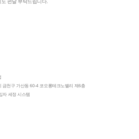
지도 편달 부탁드립니다.
섭
 금천구 가산동 60-4 코오롱테크노밸리 제6층
 입자 세정 시스템