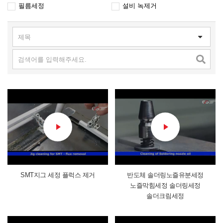
필름세정
설비 녹제거
SMT지그 세정 플럭스 제거
반도체 솔더링노즐유분세정
노즐막힘세정 솔더링세정
솔더크림세정