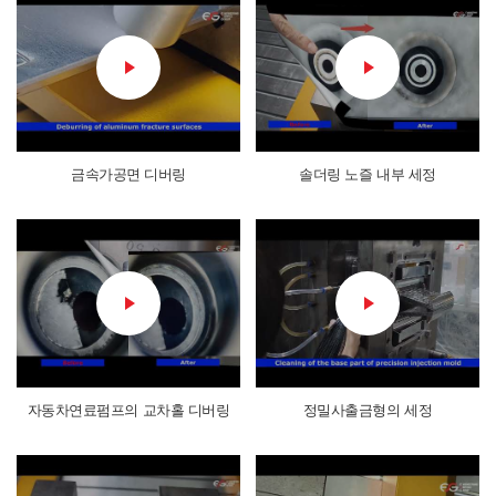
금속가공면 디버링
솔더링 노즐 내부 세정
자동차연료펌프의 교차홀 디버링
정밀사출금형의 세정