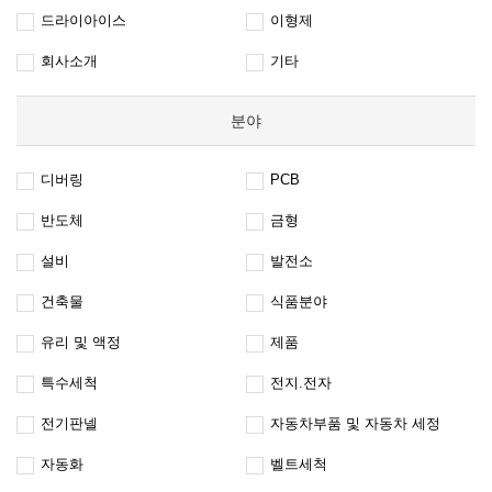
드라이아이스
이형제
회사소개
기타
분야
디버링
PCB
반도체
금형
설비
발전소
건축물
식품분야
유리 및 액정
제품
특수세척
전지.전자
전기판넬
자동차부품 및 자동차 세정
자동화
벨트세척