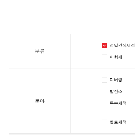
정밀건식세정
분류
이형제
디버링
발전소
분야
특수세척
벨트세척