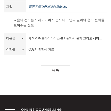
파일
표면온도저하에대한고찰.doc
다음의 선도는 드라이아이스 분사시 표면과 깊이의 온도 변화를
보여주는 선도
다음글
세척력과 드라이아이스 분사량과의 관계 그리고 세척력을 극대화 하는 방안
이전글
CO2의 안전성 자료
목록
ONLINE COUNSELLING