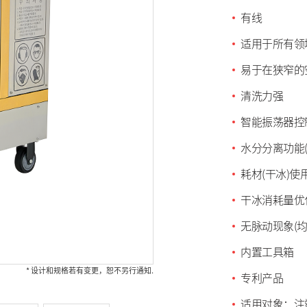
有线
适用于所有领
易于在狭窄的
清洗力强
智能振荡器控
水分分离功能(
耗材(干冰)使用
干冰消耗量优
无脉动现象(
内置工具箱
* 设计和规格若有变更，恕不另行通知.
专利产品
适用对象：注