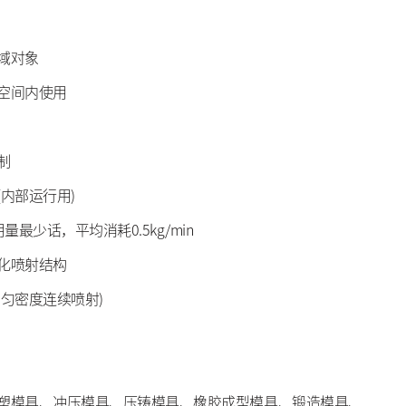
域对象
空间内使用
制
内部运行用)
量最少话，平均消耗0.5kg/min
化喷射结构
均匀密度连续喷射)
塑模具、冲压模具、压铸模具、橡胶成型模具、锻造模具、