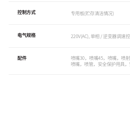
控制方式
专用板(贮存清洁情况)
电气规格
220V(AC), 单相 / 逆变器调速
配件
喷嘴30，喷嘴45，喷嘴，喷
喷嘴，喷管，安全保护用具，