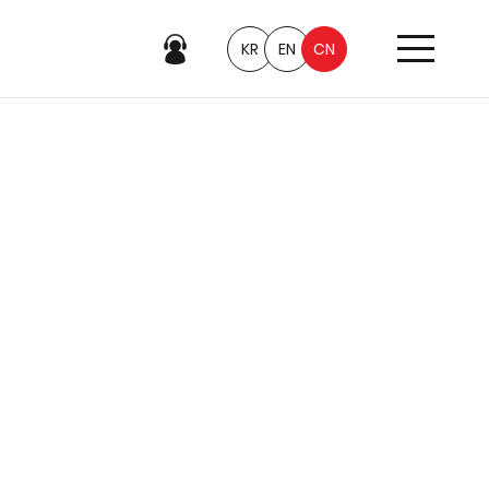
KR
EN
CN