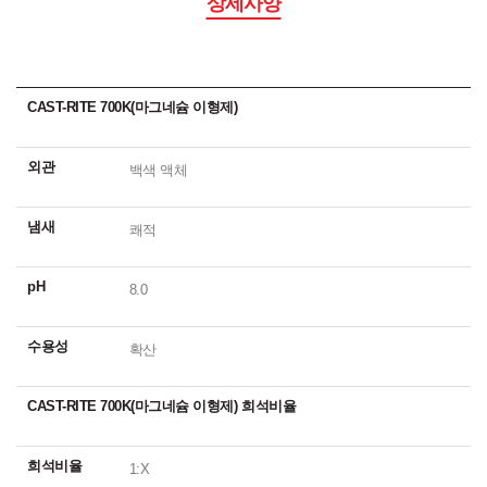
상세사양
CAST-RITE 700K(마그네슘 이형제)
외관
백색 액체
냄새
쾌적
pH
8.0
수용성
확산
CAST-RITE 700K(마그네슘 이형제) 희석비율
희석비율
1:X