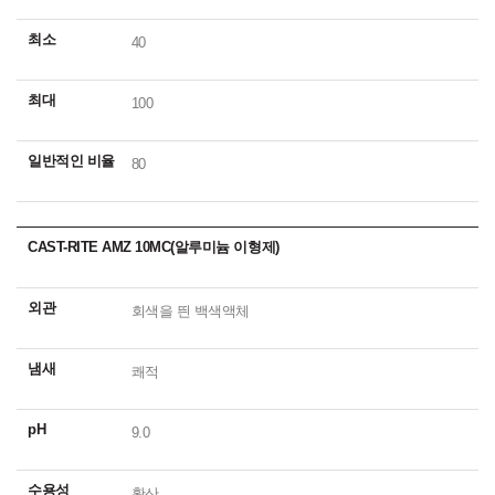
최소
40
최대
100
일반적인 비율
80
CAST-RITE AMZ 10MC(알루미늄 이형제)
외관
회색을 띈 백색액체
냄새
쾌적
pH
9.0
수용성
확산